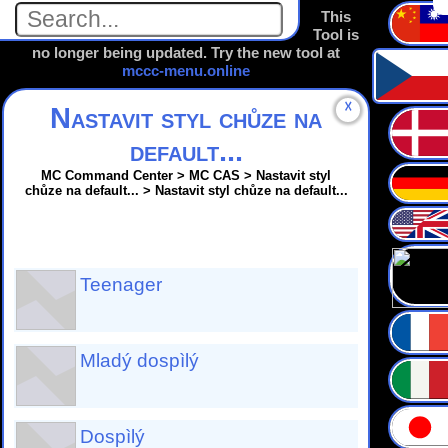
This
Tool is
no longer being updated. Try the new tool at
mccc-menu.online
☓
Nastavit styl chůze na
default...
MC Command Center > MC CAS > Nastavit styl
chůze na default... > Nastavit styl chůze na default...
Teenager
Mladý dospìlý
Dospìlý