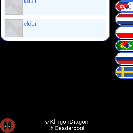
adult
elder
© KlingonDragon
© Deaderpool