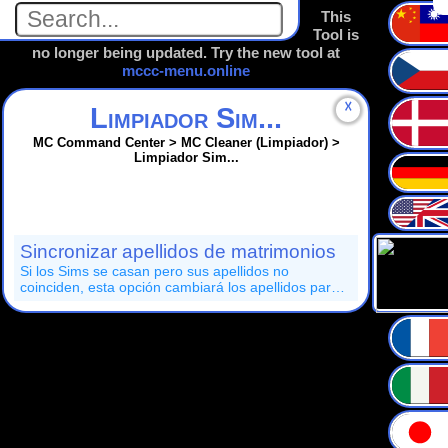
This
Tool is
no longer being updated. Try the new tool at
mccc-menu.online
☓
Limpiador Sim...
MC Command Center > MC Cleaner (Limpiador) >
Limpiador Sim...
Sincronizar apellidos de matrimonios
Si los Sims se casan pero sus apellidos no
coinciden, esta opción cambiará los apellidos para
que puedan coincidir periodicamente.