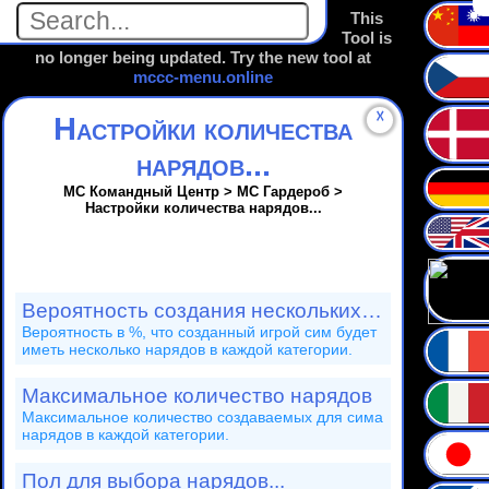
This
Tool is
no longer being updated. Try the new tool at
mccc-menu.online
☓
Настройки количества
нарядов...
МС Командный Центр > MC Гардероб >
Настройки количества нарядов...
Вероятность создания нескольких
нарядов
Вероятность в %, что созданный игрой сим будет
иметь несколько нарядов в каждой категории.
Максимальное количество нарядов
Максимальное количество создаваемых для сима
нарядов в каждой категории.
Пол для выбора нарядов...