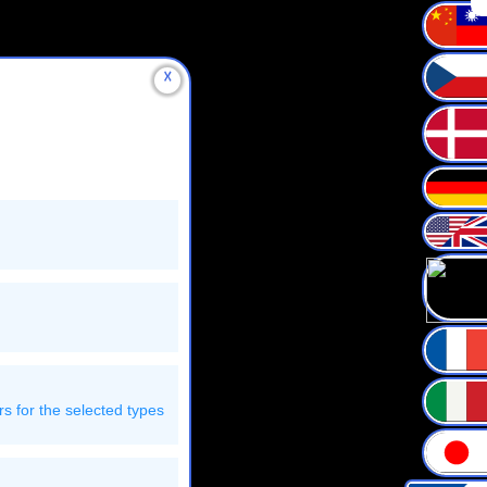
☓
r the selected types