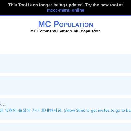
This Tool is no longer being updated. Try the new tool at
mccc-menu.online
MC Population
MC Command Center > MC Population
..
술집에 가서 초대하세요. (Allow Sims to get invites to go to bars fo