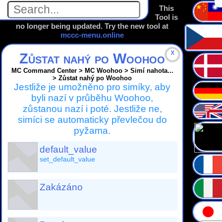
This
Tool is
no longer being updated. Try the new tool at
mccc-menu.online
☓
Zůstat nahý po Woohoo
MC Command Center > MC Woohoo > Simí nahota...
> Zůstat nahý po Woohoo
Jestliže je umožněno pro simíky, aby
byli nazí v průběhu Woohoo,
zůstanou nazí i poté. Jestliže ne,
simíci se automaticky převlečou do
pyžama.
default_value
set_default_value
Zakázáno