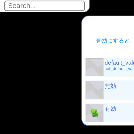
有効にすると
default_va
set_default_va
無効
有効